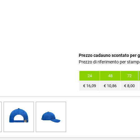
Prezzo cadauno scontato per g
Prezzo di riferimento per stamp
24
48
72
€
16,09
€
10,86
€
8,00