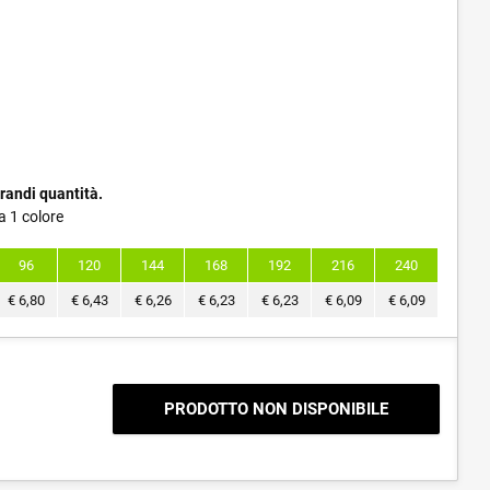
randi quantità.
a 1 colore
96
120
144
168
192
216
240
€
6,80
€
6,43
€
6,26
€
6,23
€
6,23
€
6,09
€
6,09
PRODOTTO NON DISPONIBILE