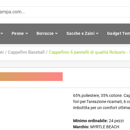
Penne
Borracce
Sacche e Zaini
Gadget Tem
ti
/
Cappellini Baseball
/
Cappellino 6 pannelli di qualità Robusto -
à Robusto - Strong
65% poliestere, 35% cotone. Capp
fori per l’areazione ricamati, 6 c
imbottita per un comfort ottimal
Minimo ordinabile:
24 pezzi
Marchio:
MYRTLE BEACH