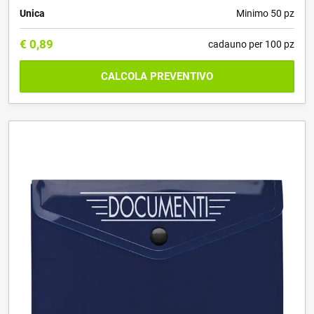
Unica
Minimo 50 pz
€
0,89
cadauno per 100 pz
CALCOLA PREVENTIVO