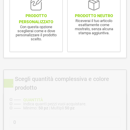
PRODOTTO NEUTRO
PRODOTTO
Riceverai il tuo articolo
PERSONALIZZATO
esattamente come
Con questa opzione
mostrato, senza alcuna
sceglierai come e dove
stampa aggiuntiva.
personalizzare il prodotto
scelto.
Scegli quantità complessiva e colore
prodotto
QUANTITÀ
Indica quanti pezzi vuoi acquistare.
Minimo:
50 pz
| Multipli
50 pz