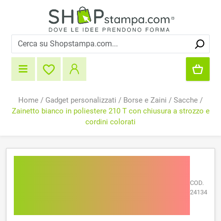
Home
/
Gadget personalizzati
/
Borse e Zaini
/
Sacche
/
Zainetto bianco in poliestere 210 T con chiusura a strozzo e
cordini colorati
Zainetto bianco in
poliestere 210 T con
COD.
chiusura a strozzo e cordini
24134
colorati