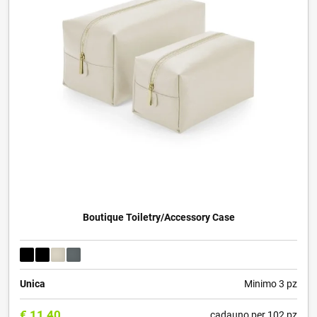
Boutique Toiletry/Accessory Case
Unica
Minimo 3 pz
€
11,40
cadauno per 102 pz