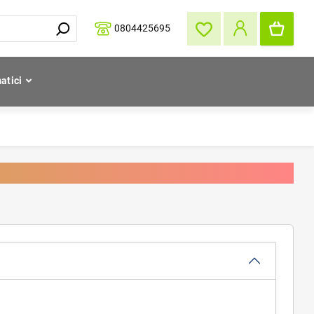
0804425695
atici