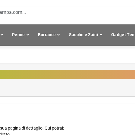
Penne
Borracce
Sacche e Zaini
Gadget Tem
 sua pagina di dettaglio. Qui potrai:
odotto.