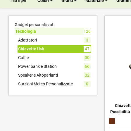
Filtra per
Colori
Brand
Materiale
Gramm
Gadget personalizzati
Tecnologia
126
Adattatori
3
Chiavette Usb
47
Cuffie
30
Power bank e Station
66
Speaker e Altoparlanti
32
Stazioni Meteo Personalizzate
0
Chiavett
Possibilità