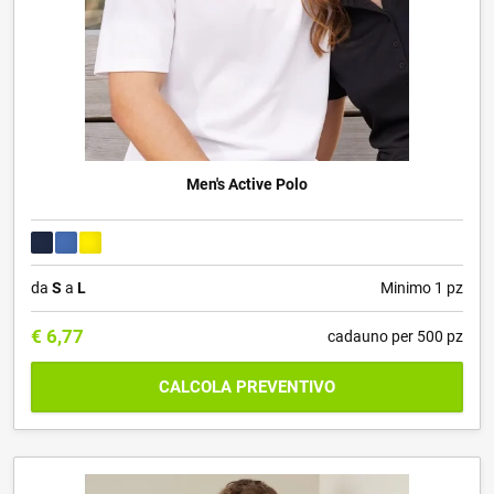
Men's Active Polo
da
S
a
L
Minimo 1 pz
€
6,77
cadauno per 500 pz
CALCOLA PREVENTIVO