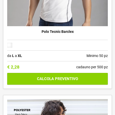
Polo Tecnic Barclex
da
L
a
XL
Minimo 50 pz
€
2,28
cadauno per 500 pz
CALCOLA PREVENTIVO