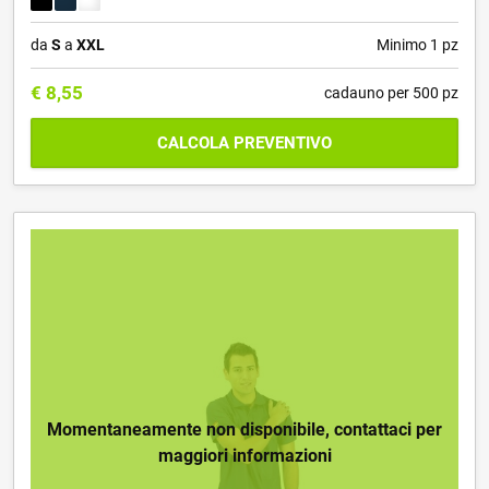
da
S
a
XXL
Minimo 1 pz
€
8,55
cadauno per 500 pz
CALCOLA PREVENTIVO
Momentaneamente non disponibile, contattaci per
maggiori informazioni