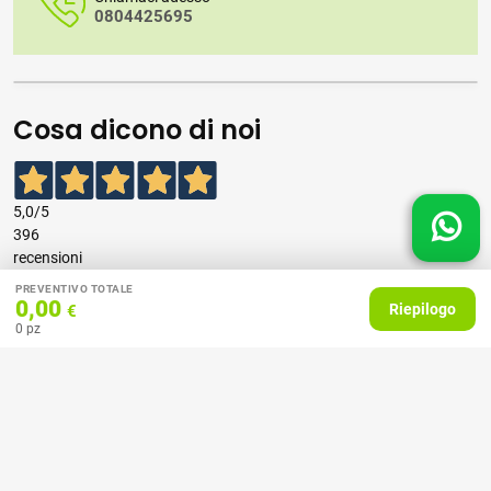
0804425695
Cosa dicono di noi
5,0
/5
396
recensioni
PREVENTIVO TOTALE
0,00
Riepilogo
€
Le nostre recensioni a 4 e 5 stelle.
0
pz
Clicca qui per leggerle tutte >
Precedente
Successivo
07 Aprile 2026
consiglio
Acquirente verificato