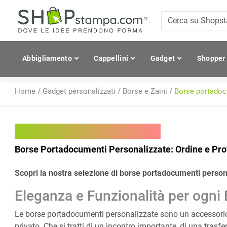
Abbigliamento
Cappellini
Gadget
Shopper
Home
/
Gadget personalizzati
/
Borse e Zaini
/
Borse portado
Borse portadocumenti
Borse Portadocumenti Personalizzate: Ordine e Prof
Scopri la nostra selezione di borse portadocumenti personal
Eleganza e Funzionalità per ogni
Le borse portadocumenti personalizzate sono un accessorio i
privato. Che si tratti di un incontro importante, di una tra