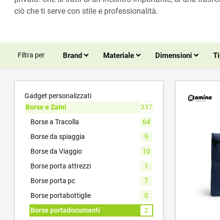
ciò che ti serve con stile e professionalità.
Filtra per
Brand
Materiale
Dimensioni
Ti
Gadget personalizzati
Borse e Zaini
337
Borse a Tracolla
64
Borse da spiaggia
9
Borse da Viaggio
10
Borse porta attrezzi
1
Borse porta pc
7
Borse portabottiglie
0
Borse portadocumenti
2