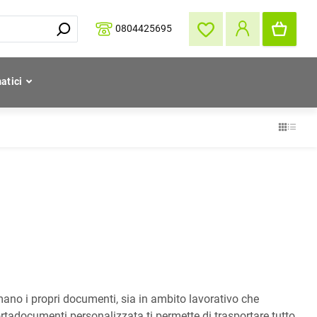
0804425695
atici
ano i propri documenti, sia in ambito lavorativo che
ortadocumenti personalizzata ti permette di trasportare tutto