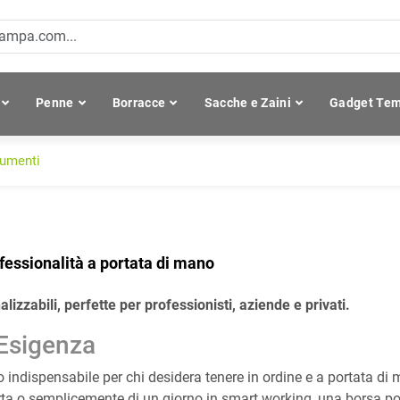
Penne
Borracce
Sacche e Zaini
Gadget Tem
cumenti
essionalità a portata di mano
izzabili, perfette per professionisti, aziende e privati.
 Esigenza
ndispensabile per chi desidera tenere in ordine e a portata di m
sferta o semplicemente di un giorno in smart working, una borsa p