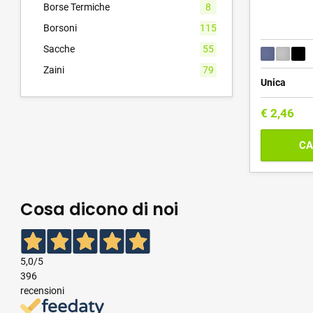
Borse Termiche
8
Borsoni
115
Sacche
55
Zaini
79
Unica
€
2,46
CA
Cosa dicono di noi
5,0
/5
396
recensioni