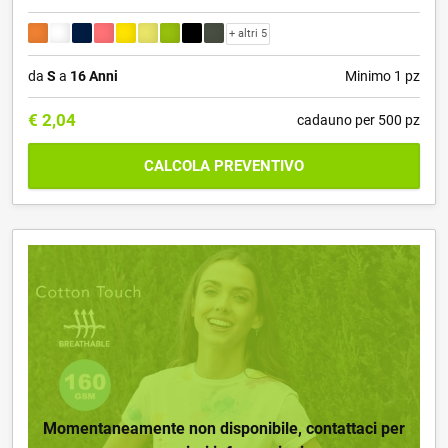
+ altri 5
da
S
a
16 Anni
Minimo 1 pz
€
2,04
cadauno per 500 pz
CALCOLA PREVENTIVO
Momentaneamente non disponibile, contattaci per