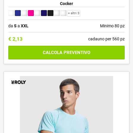
Cocker
+ altri 3
da
S
a
XXL
Minimo 80 pz
€
2,13
cadauno per 560 pz
CALCOLA PREVENTIVO