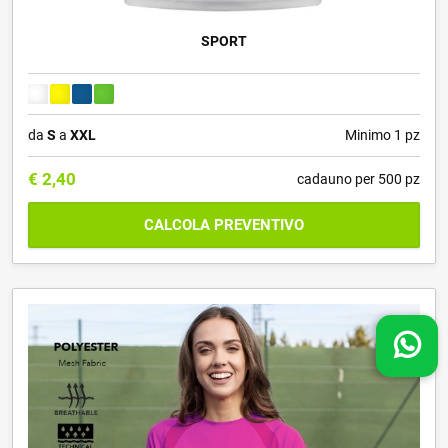
SPORT
da
S
a
XXL
Minimo 1 pz
€
2,40
cadauno per 500 pz
CALCOLA PREVENTIVO