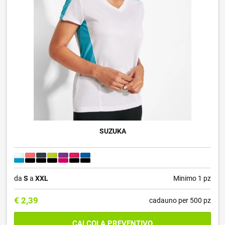
SUZUKA
da
S
a
XXL
Minimo 1 pz
€
2,39
cadauno per 500 pz
CALCOLA PREVENTIVO