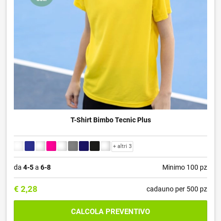
T-Shirt Bimbo Tecnic Plus
+ altri 3
da
4-5
a
6-8
Minimo 100 pz
€
2,28
cadauno per 500 pz
CALCOLA PREVENTIVO