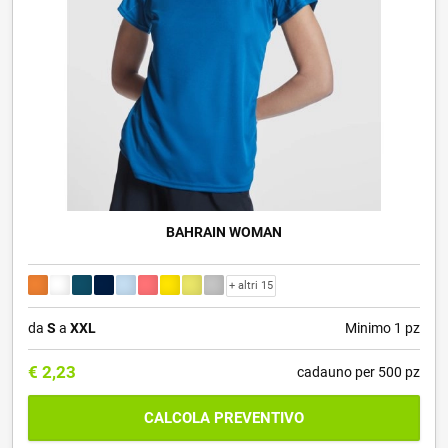
BAHRAIN WOMAN
+ altri 15
da
S
a
XXL
Minimo 1 pz
€
2,23
cadauno per 500 pz
CALCOLA PREVENTIVO