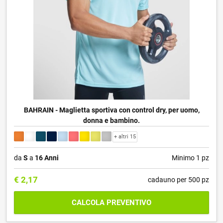
BAHRAIN - Maglietta sportiva con control dry, per uomo,
donna e bambino.
+ altri 15
da
S
a
16 Anni
Minimo 1 pz
€
2,17
cadauno per 500 pz
CALCOLA PREVENTIVO