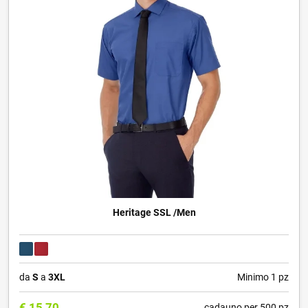
Heritage SSL /Men
da
S
a
3XL
Minimo 1 pz
€
15,70
cadauno per 500 pz