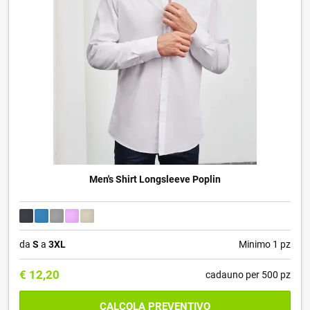
Men's Shirt Longsleeve Poplin
da
S
a
3XL
Minimo 1 pz
€
12,20
cadauno per 500 pz
CALCOLA PREVENTIVO