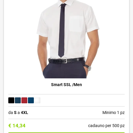
Smart SSL /Men
da
S
a
4XL
Minimo 1 pz
€
14,34
cadauno per 500 pz