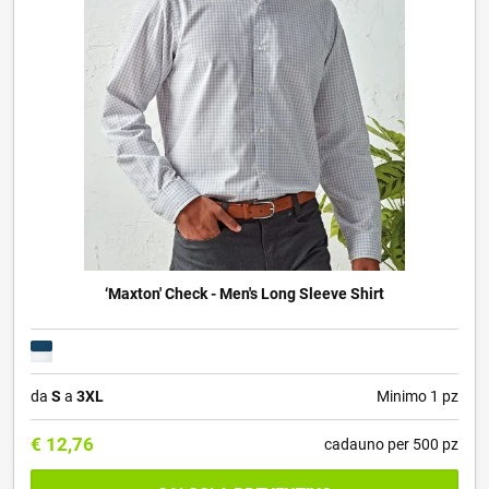
‘Maxton' Check - Men's Long Sleeve Shirt
da
S
a
3XL
Minimo 1 pz
€
12,76
cadauno per 500 pz