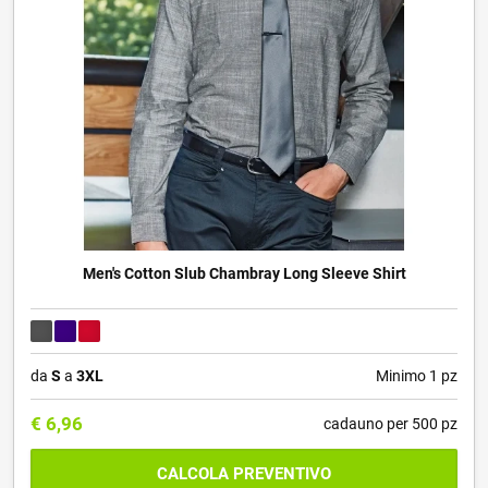
Men's Cotton Slub Chambray Long Sleeve Shirt
da
S
a
3XL
Minimo 1 pz
€
6,96
cadauno per 500 pz
CALCOLA PREVENTIVO