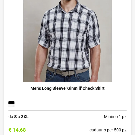
Men's Long Sleeve 'Ginmill' Check Shirt
da
S
a
3XL
Minimo 1 pz
€
14,68
cadauno per 500 pz