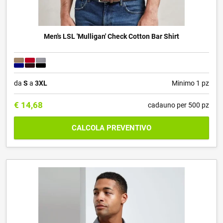
Men's LSL 'Mulligan' Check Cotton Bar Shirt
da
S
a
3XL
Minimo 1 pz
€
14,68
cadauno per 500 pz
CALCOLA PREVENTIVO