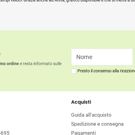
mpi veloci! Grazie anche ad Anna, grafico disponibile e che si mette a di
a
imo ordine
e resta informato sulle
Presto il consenso alla ricezio
Acquisti
Guida all'acquisto
Spedizione e consegna
5695
Pagamenti