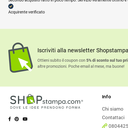
Secondo acquisto fatto in poco tempo. Servizio veramente ottimo e te
Acquirente verificato
Iscriviti alla newsletter Shopstamp
Ottieni subito il coupon con
5% di sconto sul tuo pr
altre promozioni. Poche email al mese, ma buone!
Info
Chi siamo
Contattaci
080442