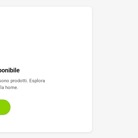
onibile
sono prodotti. Esplora
alla home.
E