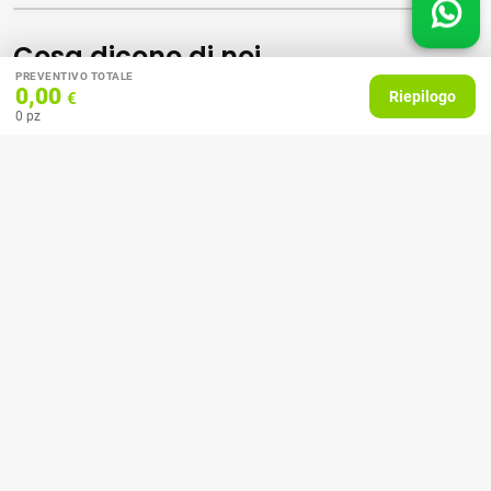
Cosa dicono di noi
PREVENTIVO TOTALE
0,00
Riepilogo
€
0
pz
5,0
/5
396
recensioni
Le nostre recensioni a 4 e 5 stelle.
Clicca qui per leggerle tutte >
Precedente
Successivo
07 Aprile 2026
consiglio
Acquirente verificato
27 Febbraio 2025