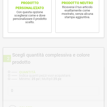
PRODOTTO NEUTRO
PRODOTTO
Riceverai il tuo articolo
PERSONALIZZATO
esattamente come
Con questa opzione
mostrato, senza alcuna
sceglierai come e dove
stampa aggiuntiva.
personalizzare il prodotto
scelto.
Scegli quantità complessiva e colore
2
prodotto
QUANTITÀ
Indica quanti pezzi vuoi acquistare.
Minimo:
25 pz
| Multipli
25 pz