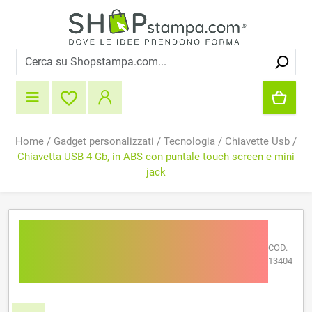
Home
/
Gadget personalizzati
/
Tecnologia
/
Chiavette Usb
/
Chiavetta USB 4 Gb, in ABS con puntale touch screen e mini
jack
Chiavetta USB 4 Gb, in ABS
con puntale touch screen e
COD.
13404
mini jack