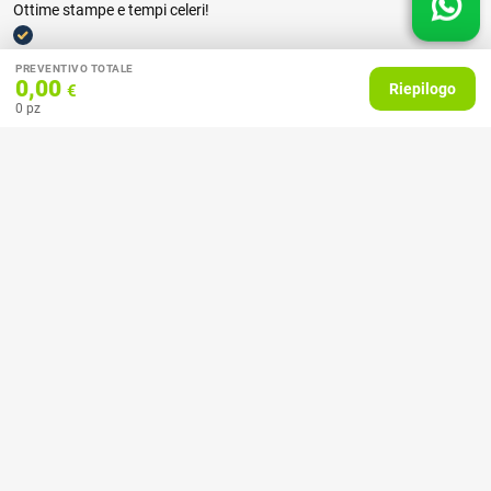
Ottime stampe e tempi celeri!
Acquirente verificato
PREVENTIVO TOTALE
0,00
Riepilogo
€
0
pz
18 Febbraio 2025
Il servizio molto buono, ho stampato con loro dei calendari, mi hanno
aiutato con la grafica, la comunicazione sia via e-mail che telefonica
chiara e professionale e il prodotto esattamente quello che mi
aspettavo.
Acquirente verificato
09 Dicembre 2024
Perfetto, compro calendari da un paio di anni e sono molto
soddisfatta. Calendari hanno colori belli e sono di ottima qualità.
Staff gentile il top. Consiglio a tutti. BRAVI..
Acquirente verificato