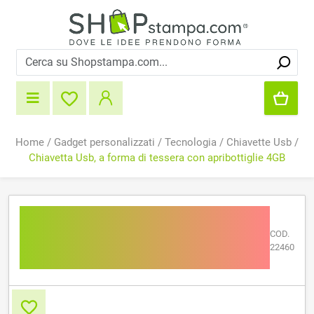
Home
/
Gadget personalizzati
/
Tecnologia
/
Chiavette Usb
/
Chiavetta Usb, a forma di tessera con apribottiglie 4GB
Chiavetta Usb, a forma di
tessera con apribottiglie
COD.
22460
4GB