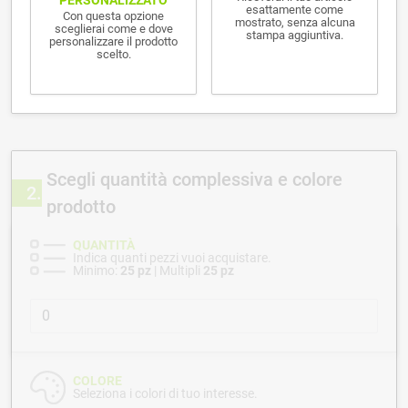
esattamente come
Con questa opzione
mostrato, senza alcuna
sceglierai come e dove
stampa aggiuntiva.
personalizzare il prodotto
scelto.
Scegli quantità complessiva e colore
2
prodotto
QUANTITÀ
Indica quanti pezzi vuoi acquistare.
Minimo:
25 pz
| Multipli
25 pz
COLORE
Seleziona i colori di tuo interesse.