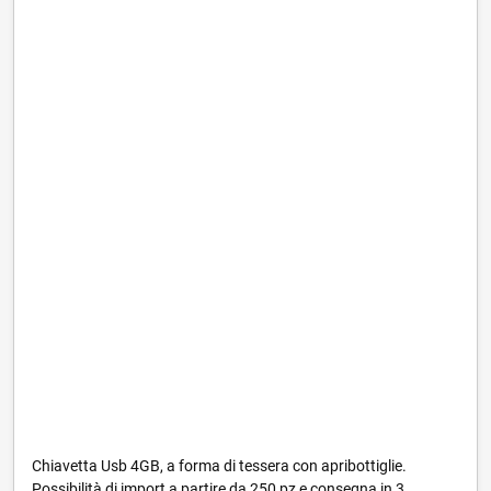
Chiavetta Usb 4GB, a forma di tessera con apribottiglie.
Possibilità di import a partire da 250 pz e consegna in 3