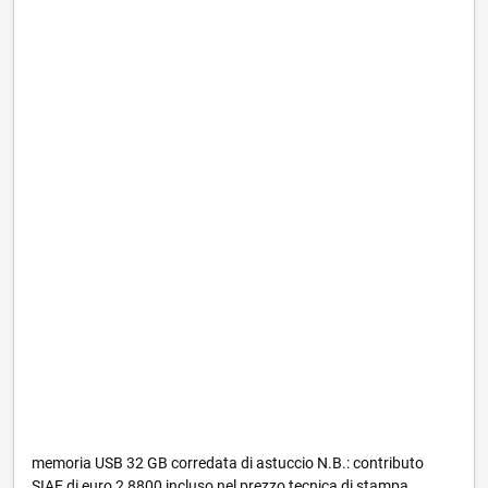
memoria USB 32 GB corredata di astuccio N.B.: contributo
SIAE di euro 2,8800 incluso nel prezzo tecnica di stampa