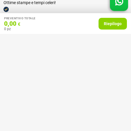
Ottime stampe e tempi celeri!
Acquirente verificato
PREVENTIVO TOTALE
0,00
Riepilogo
€
0
pz
18 Febbraio 2025
Il servizio molto buono, ho stampato con loro dei calendari, mi hanno
aiutato con la grafica, la comunicazione sia via e-mail che telefonica
chiara e professionale e il prodotto esattamente quello che mi
aspettavo.
Acquirente verificato
09 Dicembre 2024
Perfetto, compro calendari da un paio di anni e sono molto
soddisfatta. Calendari hanno colori belli e sono di ottima qualità.
Staff gentile il top. Consiglio a tutti. BRAVI..
Acquirente verificato