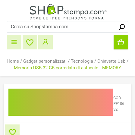
Home
/
Gadget personalizzati
/
Tecnologia
/
Chiavette Usb
/
Memoria USB 32 GB corredata di astuccio - MEMORY
Memoria USB 32 GB
COD.
corredata di astuccio -
PF106-
MEMORY
32