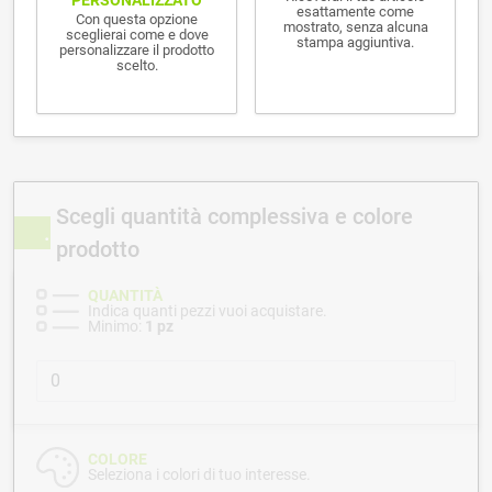
esattamente come
Con questa opzione
mostrato, senza alcuna
sceglierai come e dove
stampa aggiuntiva.
personalizzare il prodotto
scelto.
Scegli quantità complessiva e colore
prodotto
QUANTITÀ
Indica quanti pezzi vuoi acquistare.
Minimo:
1 pz
COLORE
Seleziona i colori di tuo interesse.