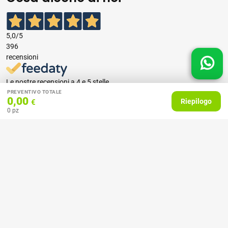
5,0
/5
396
recensioni
Le nostre recensioni a 4 e 5 stelle.
Clicca qui per leggerle tutte >
PREVENTIVO TOTALE
0,00
Riepilogo
€
Precedente
Successivo
0
pz
07 Aprile 2026
consiglio
Acquirente verificato
27 Febbraio 2025
Ottime stampe e tempi celeri!