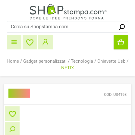
Home
/
Gadget personalizzati
/
Tecnologia
/
Chiavette Usb
/
NETIX
NETIX
COD. US4198