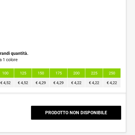
randi quantità.
a 1 colore
100
125
150
175
200
225
250
€
4,52
€
4,52
€
4,29
€
4,29
€
4,22
€
4,22
€
4,22
PRODOTTO NON DISPONIBILE