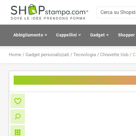
Abbigliamento
Cappellini
Gadget
Shopper
Home
/
Gadget personalizzati
/
Tecnologia
/
Chiavette Usb
/
C
Chiavetta USB 4 Gb girevole in