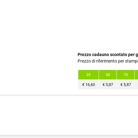
Prezzo cadauno scontato per g
Prezzo di riferimento per stamp
25
50
75
€
16,60
€
5,87
€
5,87