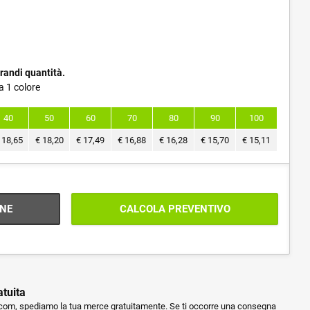
randi quantità.
a 1 colore
40
50
60
70
80
90
100
18,65
€
18,20
€
17,49
€
16,88
€
16,28
€
15,70
€
15,11
NE
CALCOLA PREVENTIVO
atuita
m, spediamo la tua merce gratuitamente. Se ti occorre una consegna