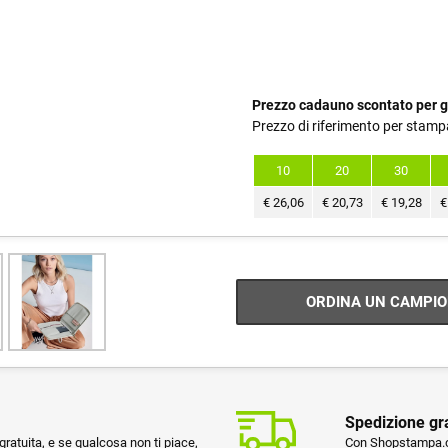
Prezzo cadauno scontato per g
Prezzo di riferimento per stamp
10
20
30
€
26,06
€
20,73
€
19,28
€
ORDINA UN CAMPIO
Spedizione gr
ratuita, e se qualcosa non ti piace,
Con Shopstampa.co