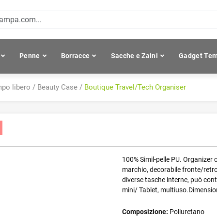
Penne
Borracce
Sacche e Zaini
Gadget Tem
mpo libero
/
Beauty Case
/
Boutique Travel/Tech Organiser
r
100% Simil-pelle PU. Organizer 
marchio, decorabile fronte/retro
diverse tasche interne, può cont
mini/ Tablet, multiuso.Dimensi
Composizione:
Poliuretano