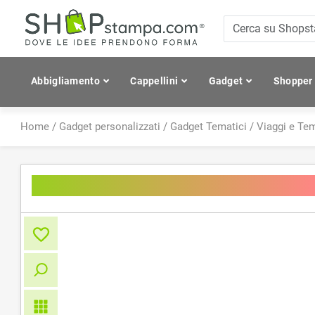
Abbigliamento
Cappellini
Gadget
Shopper
Home
/
Gadget personalizzati
/
Gadget Tematici
/
Viaggi e Te
Boutique Travel/Tech Organise