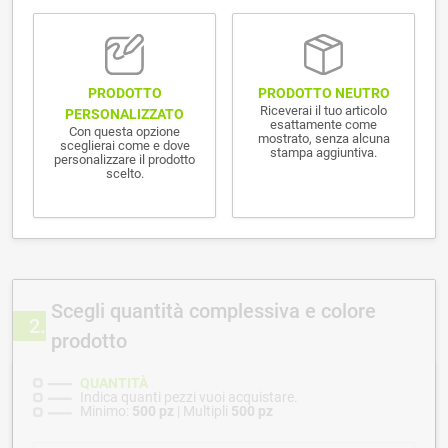
PRODOTTO NEUTRO
PRODOTTO
Riceverai il tuo articolo
PERSONALIZZATO
esattamente come
Con questa opzione
mostrato, senza alcuna
sceglierai come e dove
stampa aggiuntiva.
personalizzare il prodotto
scelto.
Scegli quantità complessiva e colore
2
prodotto
QUANTITÀ
Indica quanti pezzi vuoi acquistare.
Minimo:
500 pz
| Multipli
500 pz