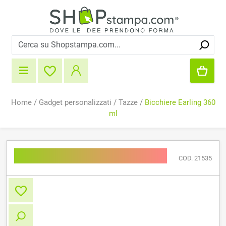
Home
/
Gadget personalizzati
/
Tazze
/
Bicchiere Earling 360
ml
Bicchiere Earling 360 ml
COD. 21535