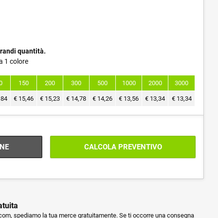
randi quantità.
a 1 colore
0
150
200
300
500
1000
2000
3000
,84
€
15,46
€
15,23
€
14,78
€
14,26
€
13,56
€
13,34
€
13,34
NE
CALCOLA PREVENTIVO
atuita
m, spediamo la tua merce gratuitamente. Se ti occorre una consegna