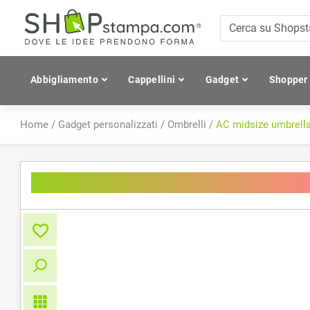
Abbigliamento
Cappellini
Gadget
Shopper
Home
/
Gadget personalizzati
/
Ombrelli
/
AC midsize umbrel
AC midsize umbrella FARE®-Se