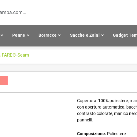
Penne
Borracce
Sacche e Zaini
Gadget Tem
la FARE®-Seam
am
Copertura: 100% poliestere, mani
con apertura automatica, bacchett
contrasto colorate, manico nero
pannelli.
Composizione:
Poliestere