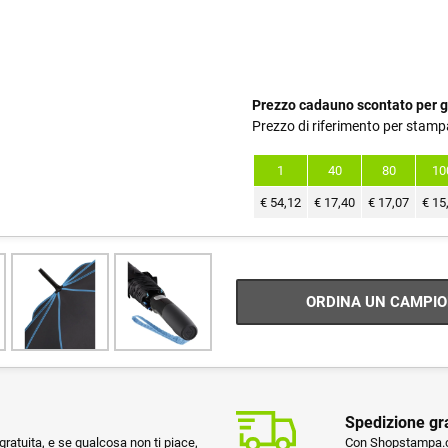
Prezzo cadauno scontato per g
Prezzo di riferimento per stamp
1
40
80
10
€
54,12
€
17,40
€
17,07
€
15
ORDINA UN CAMPIO
Spedizione gr
ratuita, e se qualcosa non ti piace,
Con Shopstampa.co