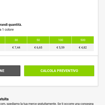
randi quantità.
a 1 colore
30
50
100
500
€
7,44
€
6,65
€
5,59
€
4,82
NE
CALCOLA PREVENTIVO
atuita
m, spediamo la tua merce gratuitamente. Se ti occorre una consegna