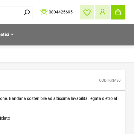
0804425695
atici
COD. KKM30
one. Bandana sostenibile ad altissima lavabilità, legata dietro al
iclato