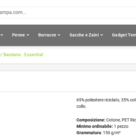
Penne
Borracce
Sacche e Zaini
Gadget Tem
/
Bandana - Essential
65% poliestere riciclato, 35% cot
collo.
Composizione:
Cotone, PET Ric
Minimo ordinabile:
1 pezzo
Grammatura
: 150 g/m²