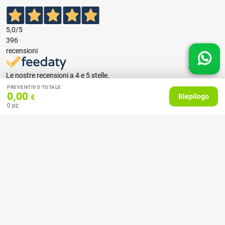
5,0
/5
396
recensioni
Le nostre recensioni a 4 e 5 stelle.
Clicca qui per leggerle tutte >
PREVENTIVO TOTALE
0,00
Riepilogo
€
Precedente
Successivo
0
pz
07 Aprile 2026
consiglio
Acquirente verificato
27 Febbraio 2025
Ottime stampe e tempi celeri!
Acquirente verificato