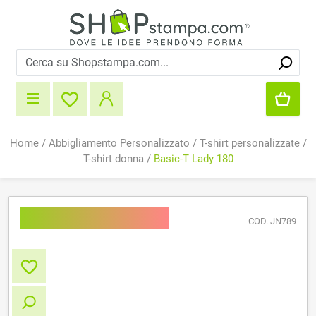
Home
/
Abbigliamento Personalizzato
/
T-shirt personalizzate
/
T-shirt donna
/
Basic-T Lady 180
Basic-T Lady 180
COD. JN789