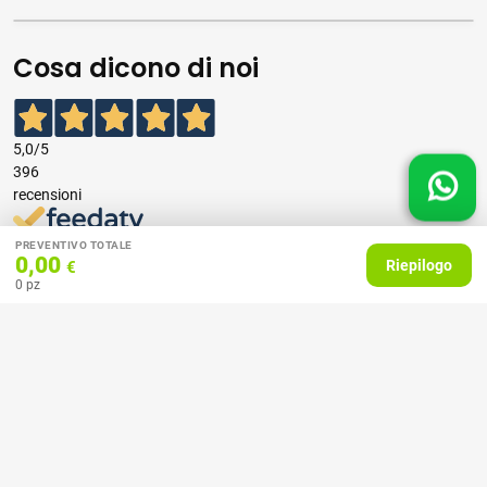
Cosa dicono di noi
5,0
/5
396
recensioni
PREVENTIVO TOTALE
Le nostre recensioni a 4 e 5 stelle.
0,00
Riepilogo
€
Clicca qui per leggerle tutte >
0
pz
Precedente
Successivo
07 Aprile 2026
consiglio
Acquirente verificato