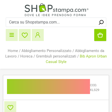
Home
/
Abbigliamento Personalizzato
/
Abbigliamento da
Lavoro
/
Horeca
/
Grembiuli personalizzati
/
Bib Apron Urban
Casual Style
Bib Apron Urban Casual
COD.
Style
KLS29