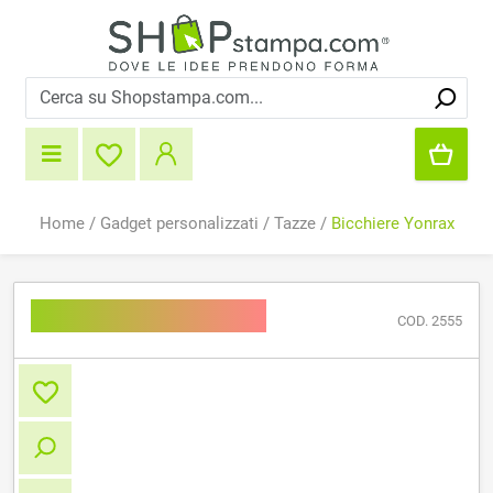
Home
/
Gadget personalizzati
/
Tazze
/
Bicchiere Yonrax
Bicchiere Yonrax
COD. 2555