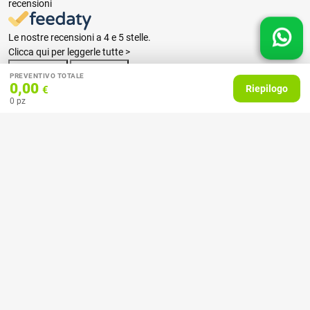
recensioni
Le nostre recensioni a 4 e 5 stelle.
Clicca qui per leggerle tutte >
Precedente
Successivo
PREVENTIVO TOTALE
0,00
Riepilogo
€
0
pz
07 Aprile 2026
consiglio
Acquirente verificato
27 Febbraio 2025
Ottime stampe e tempi celeri!
Acquirente verificato
18 Febbraio 2025
Il servizio molto buono, ho stampato con loro dei calendari, mi hanno