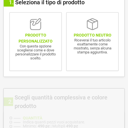
1
Seleziona il tipo di prodotto
PRODOTTO NEUTRO
PRODOTTO
Riceverai il tuo articolo
PERSONALIZZATO
esattamente come
Con questa opzione
mostrato, senza alcuna
sceglierai come e dove
stampa aggiuntiva.
personalizzare il prodotto
scelto.
Scegli quantità complessiva e colore
2
prodotto
QUANTITÀ
Indica quanti pezzi vuoi acquistare.
Minimo:
490 pz
| Multipli
490 pz