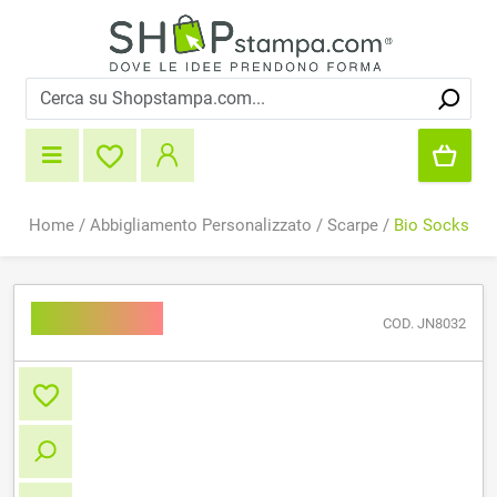
Home
/
Abbigliamento Personalizzato
/
Scarpe
/
Bio Socks
Bio Socks
COD. JN8032