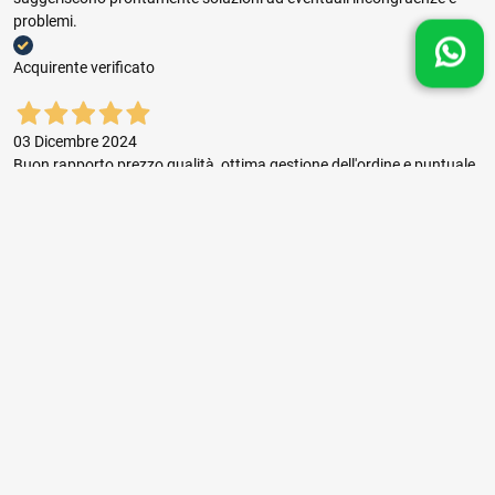
problemi.
Acquirente verificato
03 Dicembre 2024
Buon rapporto prezzo qualità, ottima gestione dell'ordine e puntuale
consegna.
Acquirente verificato
01 Novembre 2024
sempre il top ,seri,veloci,con prezzi giusti consigliatissimi.
Acquirente verificato
25 Ottobre 2024
tutto ok.