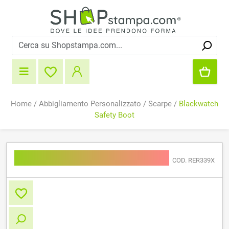
Home
/
Abbigliamento Personalizzato
/
Scarpe
/
Blackwatch
Safety Boot
Blackwatch Safety Boot
COD. RER339X