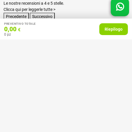
Le nostre recensioni a 4 e 5 stelle.
Clicca qui per leggerle tutte >
Precedente
Successivo
PREVENTIVO TOTALE
0,00
Riepilogo
€
07 Aprile 2026
0
pz
consiglio
Acquirente verificato
27 Febbraio 2025
Ottime stampe e tempi celeri!
Acquirente verificato
18 Febbraio 2025
Il servizio molto buono, ho stampato con loro dei calendari, mi hanno
aiutato con la grafica, la comunicazione sia via e-mail che telefonica
chiara e professionale e il prodotto esattamente quello che mi