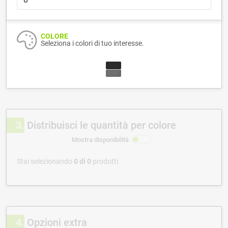
COLORE
Seleziona i colori di tuo interesse.
3
Distribuisci le quantità per colore
Mostra disponibilità
Stai selezionando
0
di
0
prodotti
4
Opzioni extra