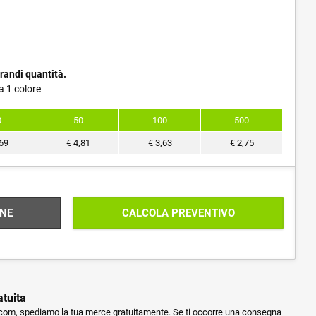
randi quantità.
a 1 colore
0
50
100
500
69
€
4,81
€
3,63
€
2,75
NE
CALCOLA PREVENTIVO
atuita
m, spediamo la tua merce gratuitamente. Se ti occorre una consegna