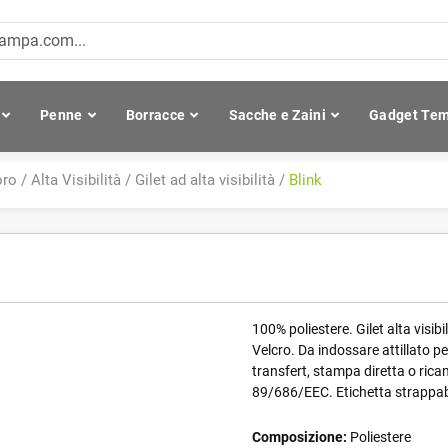
Penne
Borracce
Sacche e Zaini
Gadget Tem
oro
/
Alta Visibilità
/
Gilet ad alta visibilità
/
Blink
100% poliestere. Gilet alta visibi
Velcro. Da indossare attillato p
transfert, stampa diretta o ric
89/686/EEC. Etichetta strappab
Composizione:
Poliestere