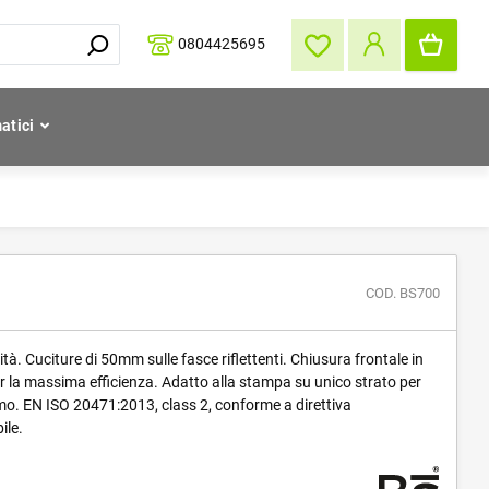
0804425695
atici
COD. BS700
lità. Cuciture di 50mm sulle fasce riflettenti. Chiusura frontale in
er la massima efficienza. Adatto alla stampa su unico strato per
amo. EN ISO 20471:2013, class 2, conforme a direttiva
ile.