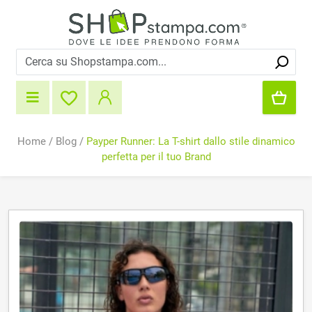
Home
/
Blog
/
Payper Runner: La T-shirt dallo stile dinamico
perfetta per il tuo Brand