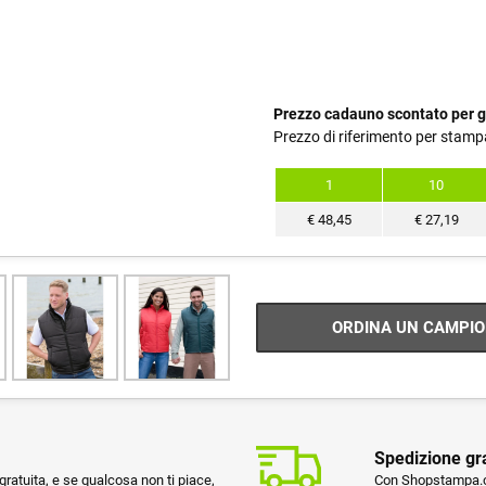
Prezzo cadauno scontato per g
Prezzo di riferimento per stamp
1
10
€
48,45
€
27,19
ORDINA UN CAMPIO
Spedizione gr
ratuita, e se qualcosa non ti piace,
Con Shopstampa.co