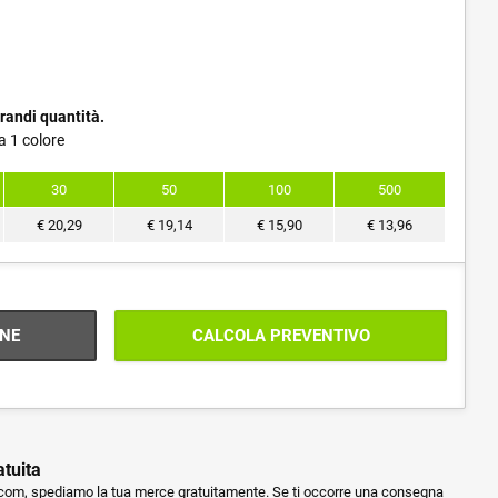
randi quantità.
a 1 colore
30
50
100
500
€
20,29
€
19,14
€
15,90
€
13,96
NE
CALCOLA PREVENTIVO
atuita
m, spediamo la tua merce gratuitamente. Se ti occorre una consegna