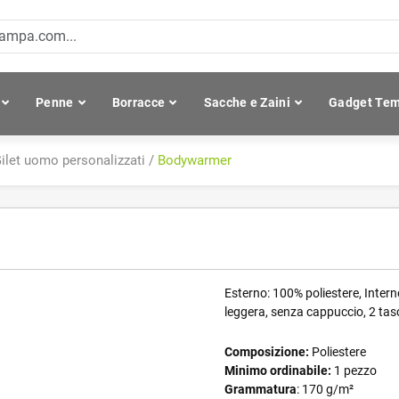
Penne
Borracce
Sacche e Zaini
Gadget Tem
ilet uomo personalizzati
/
Bodywarmer
Esterno: 100% poliestere, Intern
leggera, senza cappuccio, 2 tasc
Composizione:
Poliestere
Minimo ordinabile:
1 pezzo
Grammatura
: 170 g/m²