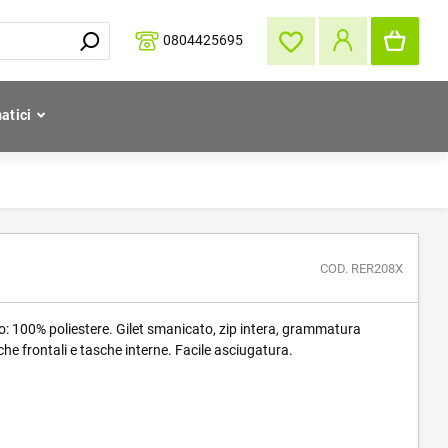
0804425695
atici
COD. RER208X
o: 100% poliestere. Gilet smanicato, zip intera, grammatura
he frontali e tasche interne. Facile asciugatura.