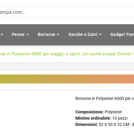
Penne
Borracce
Sacche e Zaini
Gadget Tem
ne in Polyester 600D per viaggio e sport, con porta scarpe (fornito
iaggio e sport, con porta scarpe (f
Borsone in Polyester 600D per v
Composizione:
Polyester
Minimo ordinabile:
10 pezzi
Dimensioni
: 52 X 50 X 32 CM - 