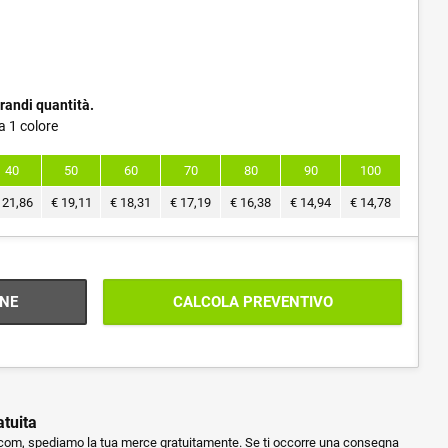
randi quantità.
a 1 colore
40
50
60
70
80
90
100
21,86
€
19,11
€
18,31
€
17,19
€
16,38
€
14,94
€
14,78
NE
CALCOLA PREVENTIVO
atuita
m, spediamo la tua merce gratuitamente. Se ti occorre una consegna