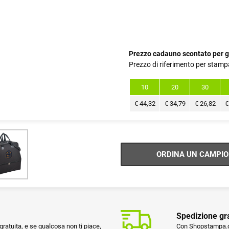
Prezzo cadauno scontato per g
Prezzo di riferimento per stamp
10
20
30
€
44,32
€
34,79
€
26,82
€
ORDINA UN CAMPIO
Spedizione gr
ratuita, e se qualcosa non ti piace,
Con Shopstampa.co