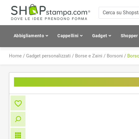
Abbigliamento
Cappellini
Gadget
Shopper
Home
/
Gadget personalizzati
/
Borse e Zaini
/
Borsoni
/
Borso
Borsone in Polyester 600D per v