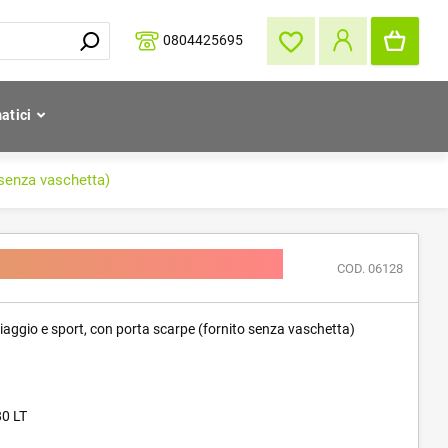
0804425695
atici
 senza vaschetta)
ornito senza vaschetta)
COD. 06128
iaggio e sport, con porta scarpe (fornito senza vaschetta)
80 LT