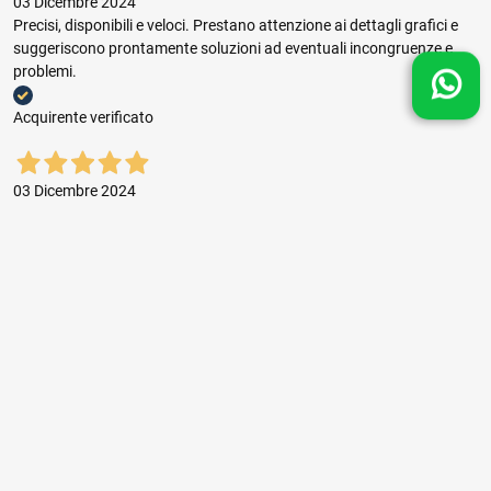
03 Dicembre 2024
Precisi, disponibili e veloci. Prestano attenzione ai dettagli grafici e
suggeriscono prontamente soluzioni ad eventuali incongruenze e
problemi.
Acquirente verificato
03 Dicembre 2024
Buon rapporto prezzo qualità, ottima gestione dell'ordine e puntuale
consegna.
Acquirente verificato
01 Novembre 2024
sempre il top ,seri,veloci,con prezzi giusti consigliatissimi.
Acquirente verificato