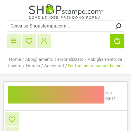
Home
/
Abbigliamento Personalizzato
/
Abbigliamento da
Lavoro
/
Horeca
/
Accessori
/
Bottoni per casacca da chef
Bottoni per casacca da
COD.
chef
KKK19