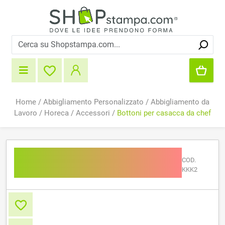
Home
/
Abbigliamento Personalizzato
/
Abbigliamento da
Lavoro
/
Horeca
/
Accessori
/
Bottoni per casacca da chef
Bottoni per casacca da
COD.
chef
KKK2