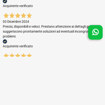
Acquirente verificato
03 Dicembre 2024
Precisi, disponibili e veloci. Prestano attenzione ai dettagli grafici e
suggeriscono prontamente soluzioni ad eventuali incongruenze e
problemi.
Acquirente verificato
03 Dicembre 2024
Buon rapporto prezzo qualità, ottima gestione dell'ordine e puntuale
consegna.
Acquirente verificato
01 Novembre 2024
sempre il top ,seri,veloci,con prezzi giusti consigliatissimi.