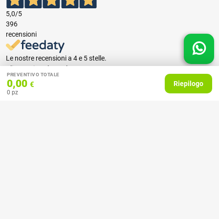
5,0
/5
396
recensioni
Le nostre recensioni a 4 e 5 stelle.
Clicca qui per leggerle tutte >
PREVENTIVO TOTALE
Precedente
Successivo
0,00
Riepilogo
€
0
pz
07 Aprile 2026
consiglio
Acquirente verificato
27 Febbraio 2025
Ottime stampe e tempi celeri!
Acquirente verificato