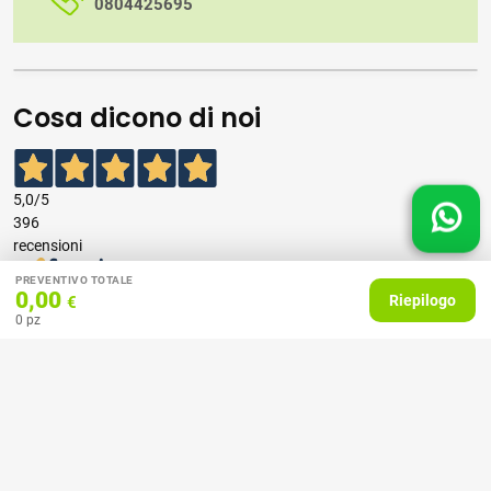
0804425695
Cosa dicono di noi
5,0
/5
396
recensioni
PREVENTIVO TOTALE
0,00
Le nostre recensioni a 4 e 5 stelle.
Riepilogo
€
0
pz
Clicca qui per leggerle tutte >
Precedente
Successivo
07 Aprile 2026
consiglio
Acquirente verificato