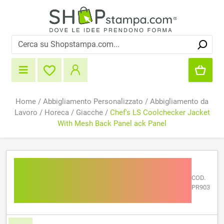
Home
/
Abbigliamento Personalizzato
/
Abbigliamento da
Lavoro
/
Horeca
/
Giacche
/
Chef's LS Coolchecker Jacket
With Mesh Back Panel ack Panel
Chef's LS Coolchecker
Jacket With Mesh Back
COD.
PR903
Panel ack Panel