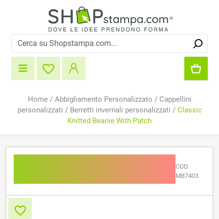
Home
/
Abbigliamento Personalizzato
/
Cappellini
personalizzati
/
Berretti invernali personalizzati
/
Classic
Knitted Beanie With Patch
Classic Knitted Beanie
COD.
With Patch
MB7403