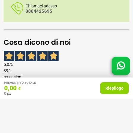
Chiamaci adesso
0804425695
Cosa dicono di noi
5,0
/5
396
recensioni
PREVENTIVO TOTALE
0,00
Riepilogo
€
Le nostre recensioni a 4 e 5 stelle.
0
pz
Clicca qui per leggerle tutte >
Precedente
Successivo
07 Aprile 2026
consiglio