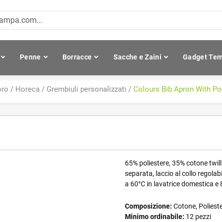
Penne
Borracce
Sacche e Zaini
Gadget Tem
oro
/
Horeca
/
Grembiuli personalizzati
/
Colours Bib Apron With Po
65% poliestere, 35% cotone twil
separata, laccio al collo regolab
a 60°C in lavatrice domestica e 8
Composizione:
Cotone, Poliest
Minimo ordinabile:
12 pezzi