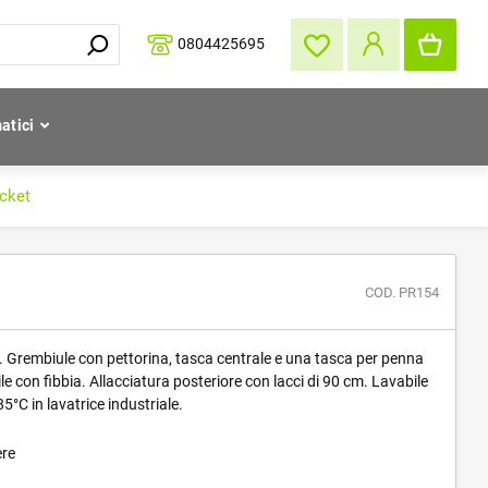
0804425695
atici
cket
COD. PR154
l. Grembiule con pettorina, tasca centrale e una tasca per penna
ile con fibbia. Allacciatura posteriore con lacci di 90 cm. Lavabile
5°C in lavatrice industriale.
ere