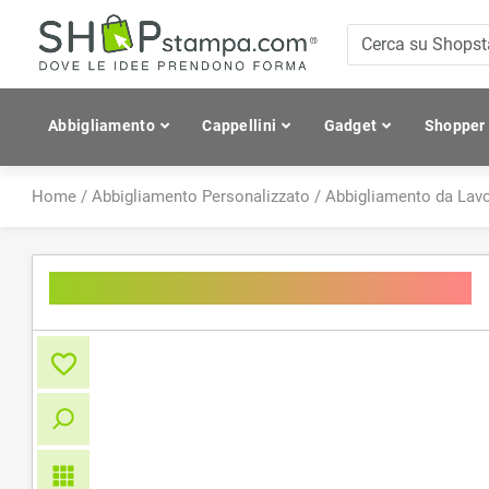
Abbigliamento
Cappellini
Gadget
Shopper
Home
/
Abbigliamento Personalizzato
/
Abbigliamento da Lav
Colours Bib Apron With Pocket