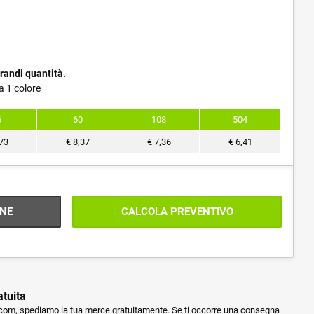
randi quantità.
a 1 colore
6
60
108
504
73
€
8,37
€
7,36
€
6,41
NE
CALCOLA PREVENTIVO
atuita
m, spediamo la tua merce gratuitamente. Se ti occorre una consegna