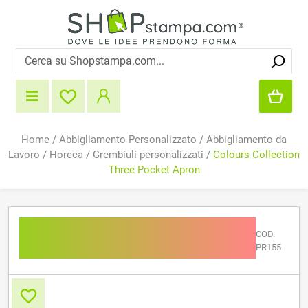
Home
/
Abbigliamento Personalizzato
/
Abbigliamento da
Lavoro
/
Horeca
/
Grembiuli personalizzati
/
Colours Collection
Three Pocket Apron
Colours Collection Three
COD.
Pocket Apron
PR155