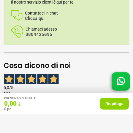
Il nostro servizio clienti è qui per te.
Contattaci in chat
Clicca qui
Chiamaci adesso
0804425695
Cosa dicono di noi
5,0
/5
396
PREVENTIVO TOTALE
recensioni
0,00
Riepilogo
€
0
pz
Le nostre recensioni a 4 e 5 stelle.
Clicca qui per leggerle tutte >
Precedente
Successivo