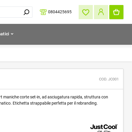
0804425695
atici
COD. JC001
rt maniche corte set-in, ad asciugatura rapida, struttura con
imatico. Etichetta strappabile perfetta per il rebranding.