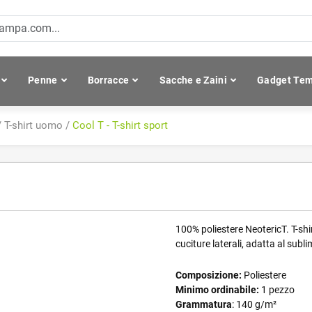
Penne
Borracce
Sacche e Zaini
Gadget Tem
/
T-shirt uomo
/
Cool T - T-shirt sport
100% poliestere NeotericT. T-shi
cuciture laterali, adatta al subl
Composizione:
Poliestere
Minimo ordinabile:
1 pezzo
Grammatura
: 140 g/m²