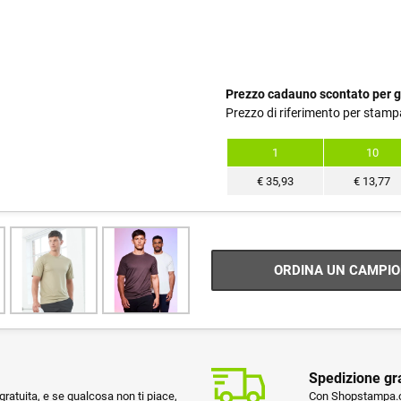
Prezzo cadauno scontato per g
Prezzo di riferimento per stamp
1
10
€
35,93
€
13,77
ORDINA UN CAMPIO
Spedizione gr
ratuita, e se qualcosa non ti piace,
Con Shopstampa.co