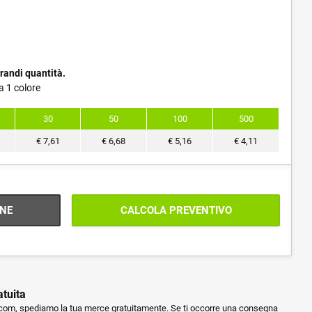
randi quantità.
a 1 colore
30
50
100
500
€
7,61
€
6,68
€
5,16
€
4,11
NE
CALCOLA PREVENTIVO
atuita
m, spediamo la tua merce gratuitamente. Se ti occorre una consegna