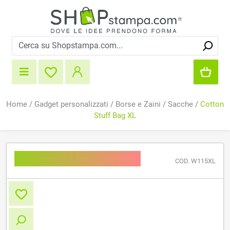
Home
/
Gadget personalizzati
/
Borse e Zaini
/
Sacche
/
Cotton
Stuff Bag XL
Cotton Stuff Bag XL
COD. W115XL