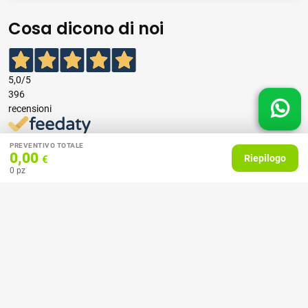
Cosa dicono di noi
5,0
/5
396
recensioni
Le nostre recensioni a 4 e 5 stelle.
PREVENTIVO TOTALE
0,00
Clicca qui per leggerle tutte >
Riepilogo
€
0
pz
Precedente
Successivo
07 Aprile 2026
consiglio
Acquirente verificato
27 Febbraio 2025