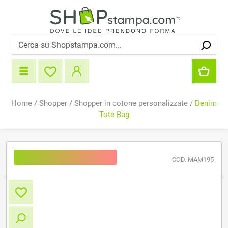
Home
/
Shopper
/
Shopper in cotone personalizzate
/
Denim
Tote Bag
Denim Tote Bag
COD. MAM195