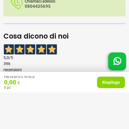
Chiamaci adesso
0804425695
Cosa dicono di noi
5,0
/5
396
recensioni
PREVENTIVO TOTALE
0,00
Riepilogo
€
Le nostre recensioni a 4 e 5 stelle.
0
pz
Clicca qui per leggerle tutte >
Precedente
Successivo
07 Aprile 2026
consiglio