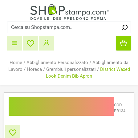
Home
/
Abbigliamento Personalizzato
/
Abbigliamento da
Lavoro
/
Horeca
/
Grembiuli personalizzati
/
District Waxed
Look Denim Bib Apron
District Waxed Look Denim
COD.
Bib Apron
PR134