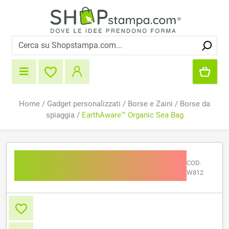
Home
/
Gadget personalizzati
/
Borse e Zaini
/
Borse da
spiaggia
/
EarthAware™ Organic Sea Bag
EarthAware™ Organic Sea
COD.
Bag
W812