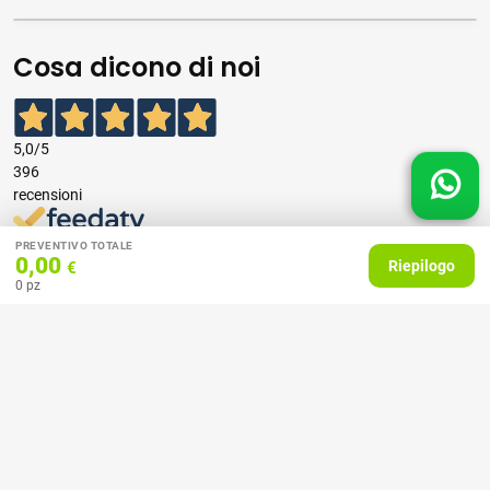
Cosa dicono di noi
5,0
/5
396
recensioni
Le nostre recensioni a 4 e 5 stelle.
PREVENTIVO TOTALE
0,00
Riepilogo
€
Clicca qui per leggerle tutte >
0
pz
Precedente
Successivo
07 Aprile 2026
consiglio
Acquirente verificato