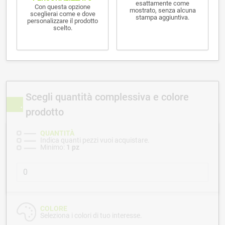
esattamente come
Con questa opzione
mostrato, senza alcuna
sceglierai come e dove
stampa aggiuntiva.
personalizzare il prodotto
scelto.
Scegli quantità complessiva e colore
prodotto
QUANTITÀ
Indica quanti pezzi vuoi acquistare.
Minimo:
1 pz
COLORE
Seleziona i colori di tuo interesse.