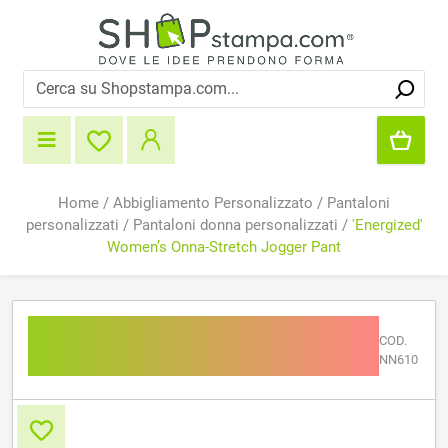
Home
/
Abbigliamento Personalizzato
/
Pantaloni
personalizzati
/
Pantaloni donna personalizzati
/
'Energized'
Women’s Onna-Stretch Jogger Pant
'Energized' Women’s Onna-
COD.
Stretch Jogger Pant
NN610