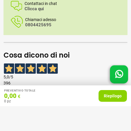
Contattaci in chat
Clicca qui
Chiamaci adesso
0804425695
Cosa dicono di noi
5,0
/5
396
recensioni
PREVENTIVO TOTALE
0,00
Riepilogo
€
0
pz
Le nostre recensioni a 4 e 5 stelle.
Clicca qui per leggerle tutte >
Precedente
Successivo