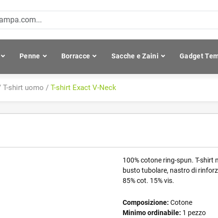
Penne
Borracce
Sacche e Zaini
Gadget Tem
/
T-shirt uomo
/
T-shirt Exact V-Neck
100% cotone ring-spun. T-shirt m
busto tubolare, nastro di rinfor
85% cot. 15% vis.
Composizione:
Cotone
Minimo ordinabile:
1 pezzo