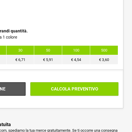
randi quantità.
a 1 colore
30
50
100
500
€
6,71
€
5,91
€
4,54
€
3,60
NE
CALCOLA PREVENTIVO
atuita
m, spediamo la tua merce gratuitamente. Se ti occorre una consegna