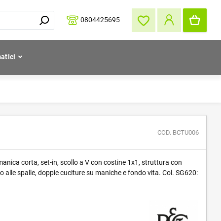
0804425695
atici
COD. BCTU006
anica corta, set-in, scollo a V con costine 1x1, struttura con
zo alle spalle, doppie cuciture su maniche e fondo vita. Col. SG620: