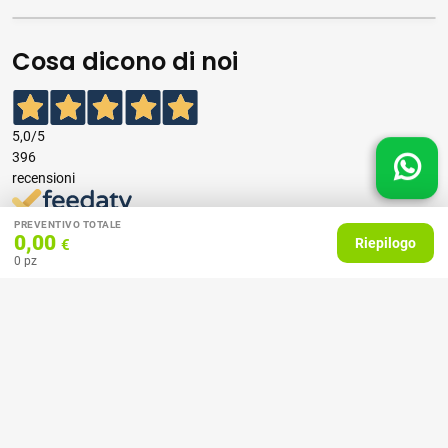
Cosa dicono di noi
5,0
/5
396
recensioni
Le nostre recensioni a 4 e 5 stelle.
PREVENTIVO TOTALE
0,00
Riepilogo
€
Clicca qui per leggerle tutte >
0
pz
Precedente
Successivo
07 Aprile 2026
consiglio
Acquirente verificato