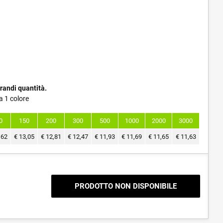
randi quantità.
a 1 colore
0
150
200
300
500
1000
2000
3000
,62
€
13,05
€
12,81
€
12,47
€
11,93
€
11,69
€
11,65
€
11,63
PRODOTTO NON DISPONIBILE