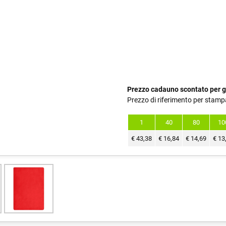
Prezzo cadauno scontato per g
Prezzo di riferimento per stamp
1
40
80
10
€
43,38
€
16,84
€
14,69
€
13