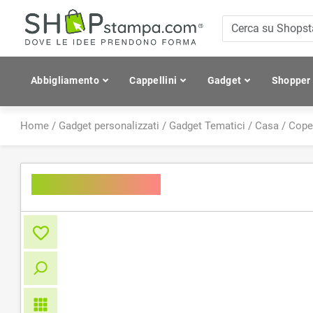
Abbigliamento
Cappellini
Gadget
Shopper
Home
/
Gadget personalizzati
/
Gadget Tematici
/
Casa
/
Coper
Fleece Blanket