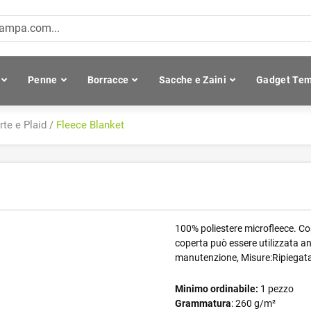
Penne
Borracce
Sacche e Zaini
Gadget Tem
te e Plaid
/
Fleece Blanket
100% poliestere microfleece. Cop
coperta può essere utilizzata a
manutenzione, Misure:Ripiegat
Minimo ordinabile:
1 pezzo
Grammatura
: 260 g/m²