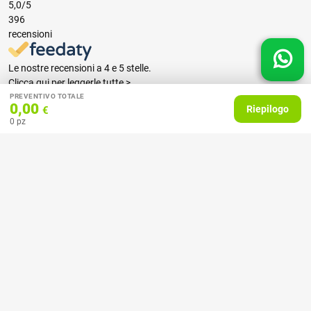
5,0
/5
396
recensioni
Le nostre recensioni a 4 e 5 stelle.
Clicca qui per leggerle tutte >
PREVENTIVO TOTALE
Precedente
Successivo
0,00
Riepilogo
€
0
pz
07 Aprile 2026
consiglio
Acquirente verificato
27 Febbraio 2025
Ottime stampe e tempi celeri!
Acquirente verificato